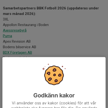
Samarbetspartners BBK Fotboll 2026 (uppdateras under
mars månad 2026):
3XL
Appollon Restaurang i Boden
Axessresebyrå
Puma
Apex Revision AB
Bodens bilservice AB
BDX Företagen AB
Boden gratistidning
Boden Rörteknik
Bodens Städservice
Bodens Kött och Vilt
Boden Taxi
Byggma
Dahlqvist entreprenad
Godkänn kakor
Däckteam
Ekonomihuset i Norr
Vi använder oss av kakor (cookies) för att vår
webbplats ska fungera bra för dig. De används