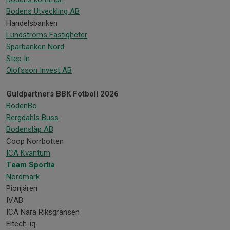
Bodens Utveckling AB
Handelsbanken
Lundströms Fastigheter
Sparbanken Nord
Step In
Olofsson Invest AB
Guldpartners BBK Fotboll 2026
BodenBo
Bergdahls Buss
Bodensläp AB
Coop Norrbotten
ICA Kvantum
Team Sportia
Nordmark
Pionjären
IVAB
ICA Nära Riksgränsen
Eltech-iq