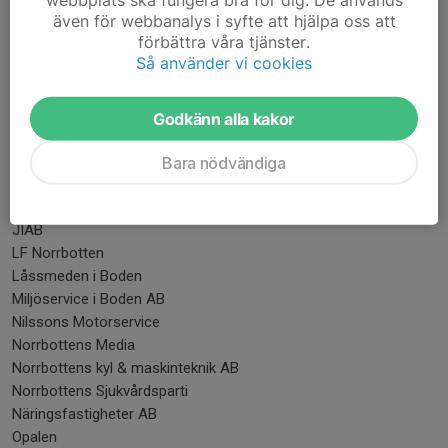
El & Brandskyddskontroll
även för webbanalys i syfte att hjälpa oss att
Elkoll
förbättra våra tjänster.
Pizzeria Erikslund
Så använder vi cookies
Företagsresor i Boden
Godisarenan MJ Trading
Grävtech AB i Boden
Godkänn alla kakor
Hanséns Bil & Motor
Hersaeus
Bara nödvändiga
ICA Supermarket Boden
IT Norrbotten
JIAB
LF Norrbotten
Låssmeden i Boden
Miljöservice i Boden AB
Nilssons Motorservice
Norrbottens Media
Norrbottens kyl & maskinteknik AB
Norrbottens Sjukvårdsparti
Näringsfastigheter AB
Opalen