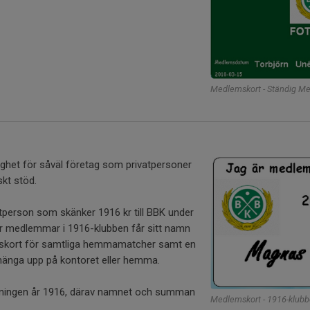
Medlemskort - Ständig M
ighet för såväl företag som privatpersoner
kt stöd.
atperson som skänker 1916 kr till BBK under
r medlemmar i 1916-klubben får sitt namn
 årskort för samtliga hemmamatcher samt en
 hänga upp på kontoret eller hemma.
eningen år 1916, därav namnet och summan
Medlemskort - 1916-klub