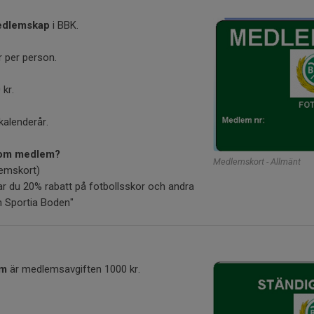
edlemskap
i BBK.
 per person.
kr.
kalenderår.
 som medlem?
Medlemskort - Allmänt
emskort)
 du 20% rabatt på fotbollsskor och andra
m Sportia Boden"
em
är medlemsavgiften 1000 kr.