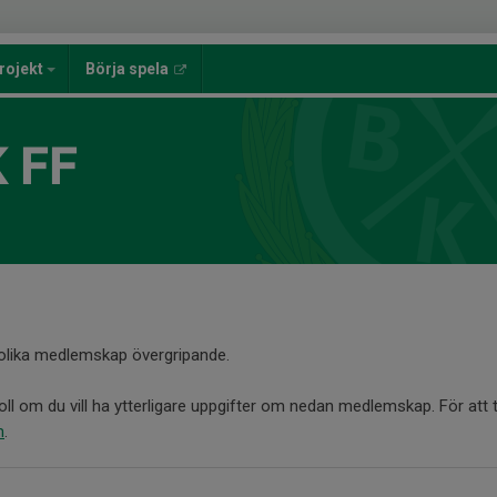
rojekt
Börja spela
 FF
olika medlemskap övergripande.
l om du vill ha ytterligare uppgifter om nedan medlemskap. För at
m
.