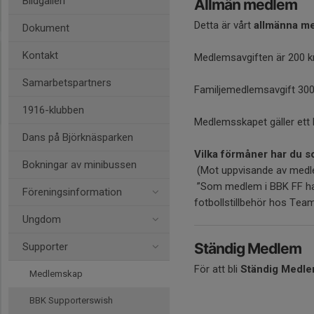
Bildgalleri
Allmän medlem
Detta är vårt
allmänna m
Dokument
Kontakt
Medlemsavgiften är 200 kr
Samarbetspartners
Familjemedlemsavgift 300 
1916-klubben
Medlemsskapet gäller ett 
Dans på Björknäsparken
Vilka förmåner har du
Bokningar av minibussen
(Mot uppvisande av medl
”Som medlem i BBK FF har
Föreningsinformation
fotbollstillbehör hos Tea
Ungdom
Ständig Medlem
Supporter
För att bli
Ständig Medl
Medlemskap
BBK Supporterswish