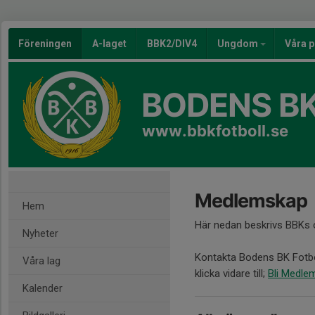
Föreningen
A-laget
BBK2/DIV4
Ungdom
Våra p
BODENS BK
www.bbkfotboll.se
Medlemskap
Hem
Här nedan beskrivs BBKs 
Nyheter
Kontakta Bodens BK Fotbol
Våra lag
klicka vidare till;
Bli Medle
Kalender