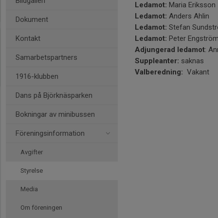
Bildgalleri
Ledamot:
Maria Eriksson
Ledamot:
Anders Ahlin
Dokument
Ledamot:
Stefan Sunds
Kontakt
Ledamot:
Peter Engström
Adjungerad ledamot
: An
Samarbetspartners
Suppleanter:
saknas
Valberedning:
Vakant
1916-klubben
Dans på Björknäsparken
Bokningar av minibussen
Föreningsinformation
Avgifter
Styrelse
Media
Om föreningen