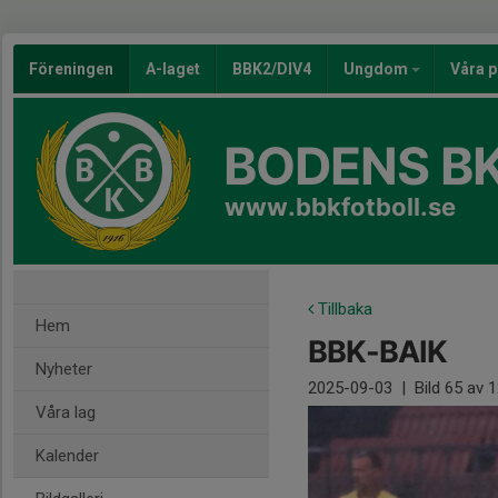
Föreningen
A-laget
BBK2/DIV4
Ungdom
Våra p
BODENS BK
www.bbkfotboll.se
Tillbaka
Hem
BBK-BAIK
Nyheter
2025-09-03
|
Bild
65
av 1
Våra lag
Kalender