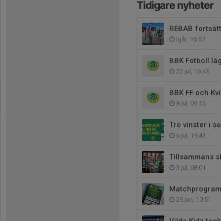
Tidigare nyheter
REBAB fortsät
Igår, 16:57
BBK Fotboll lä
22 jul, 16:43
BBK FF och Kvi
8 jul, 09:56
Tre vinster i 
6 jul, 19:43
Tillsammans sk
3 jul, 08:01
Matchprogramm
25 jun, 10:51
Vilda Kidz tack