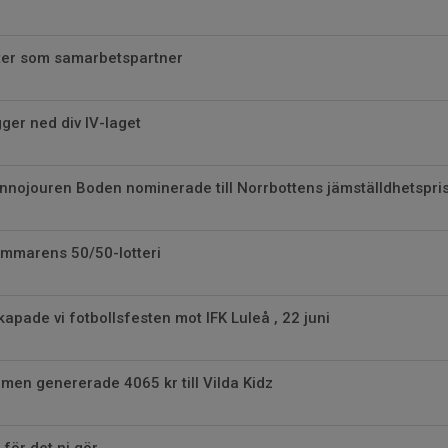
ter som samarbetspartner
gger ned div IV-laget
nnojouren Boden nominerade till Norrbottens jämställdhetspri
sommarens 50/50-lotteri
apade vi fotbollsfesten mot IFK Luleå , 22 juni
en genererade 4065 kr till Vilda Kidz
 för det ni gör.