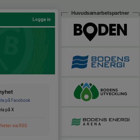
Huvudsamarbetspartner
Logga in
nyhet
la på Facebook
la på X
heter via RSS