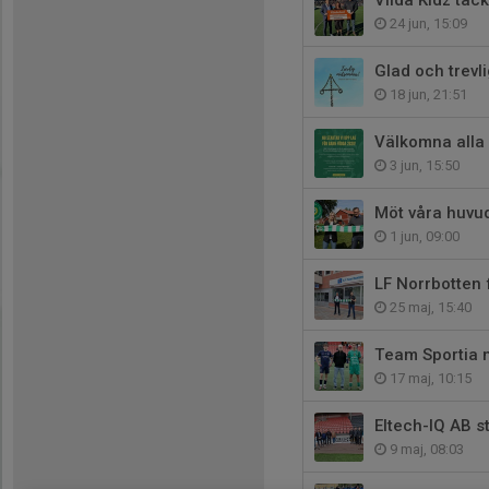
24 jun, 15:09
Glad och trevl
18 jun, 21:51
Välkomna alla
3 jun, 15:50
Möt våra huvu
1 jun, 09:00
LF Norrbotten
25 maj, 15:40
Team Sportia m
17 maj, 10:15
Eltech-IQ AB s
9 maj, 08:03