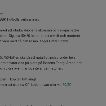
en.
ll BBK Fotbolls verksamhet.
 med att stärka klubbens ekonomi och skapa bättre
tiden. Digitala 50/50-lotter är ett enkelt och modernt
att vara med på den resan, säger Peter Uneby,
50/50-lotten ska bli ett naturligt inslag under hela
som stöttar oss på plats på Bodens Energi Arena och
och bidra även när du inte är på matchen.
en – köp din lott idag!
genom att skanna QR-koden ovan eller via
50/50-