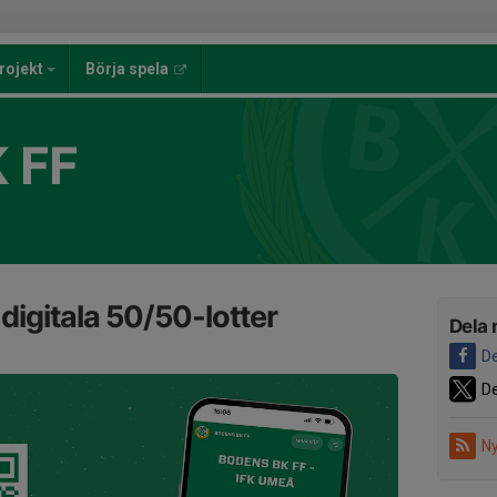
rojekt
Börja spela
 FF
 digitala 50/50-lotter
Dela 
De
De
Ny