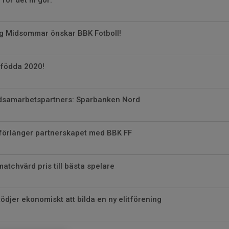
ig Midsommar önskar BBK Fotboll!
 födda 2020!
dsamarbetspartners: Sparbanken Nord
 förlänger partnerskapet med BBK FF
atchvärd pris till bästa spelare
tödjer ekonomiskt att bilda en ny elitförening