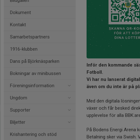
Bildgalleri
Dokument
Kontakt
Samarbetspartners
1916-klubben
Dans på Björknäsparken
Inför den kommande säso
Fotboll.
Bokningar av minibussen
Vi har nu lanserat digital
Föreningsinformation
även om du inte är på p
Ungdom
Med den digitala lösningen 
växer och får besked dire
Supporter
upplevelse för alla BBK:are
Biljetter
På Bodens Energi Arena k
Krishantering och stöd
Betalning sker via Swish.