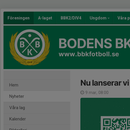
Föreningen
A-laget
BBK2/DIV4
Ungdom
Våra p
BODENS BK
www.bbkfotboll.se
Nu lanserar vi
Hem
9 mar, 08:00
Nyheter
Våra lag
Kalender