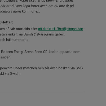
lstånd behöver köpet ske när du befinner dig inom
r att du kan köpa lotter även om du inte är på
genomförs inom kommunen.
0-lotter:
en på vår startsida eller
gå direkt till försäljningssidan
.
betala enkelt via Swish (18-årsgräns gäller).
 och håll tummarna.
på Bodens Energi Arena finns QR-koder uppsatta som
ngssidan.
speakern under matchen och får även besked via SMS.
kt via Swish.