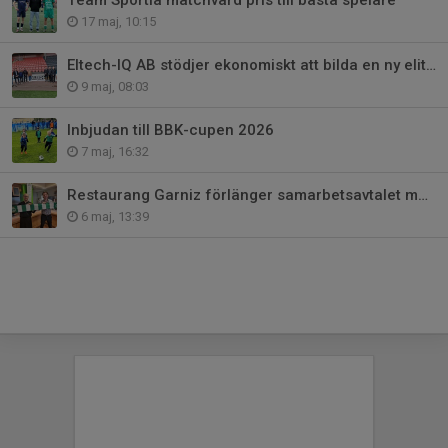
Team Sportia matchvärd pris till bästa spelare
17 maj, 10:15
Eltech-IQ AB stödjer ekonomiskt att bilda en ny elitförening
9 maj, 08:03
Inbjudan till BBK-cupen 2026
7 maj, 16:32
Restaurang Garniz förlänger samarbetsavtalet med BBK FF
6 maj, 13:39