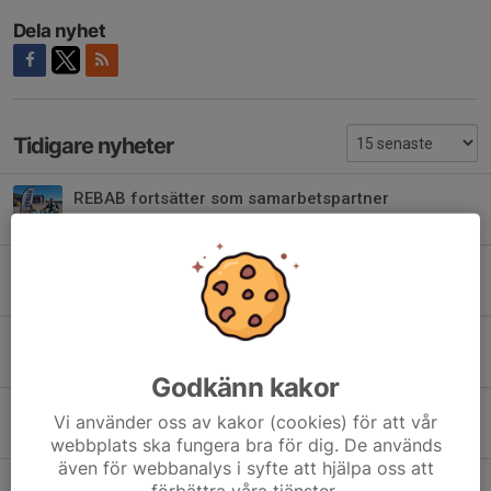
Dela nyhet
Tidigare nyheter
REBAB fortsätter som samarbetspartner
5 aug, 16:57
BBK Fotboll lägger ned div IV-laget
22 jul, 16:43
BBK FF och Kvinnojouren Boden nominerade till Norrbottens jämställdhetspris
8 jul, 09:56
Godkänn kakor
Tre vinster i sommarens 50/50-lotteri
Vi använder oss av kakor (cookies) för att vår
6 jul, 19:43
webbplats ska fungera bra för dig. De används
även för webbanalys i syfte att hjälpa oss att
Tillsammans skapade vi fotbollsfesten mot IFK Luleå , 22 juni
förbättra våra tjänster.