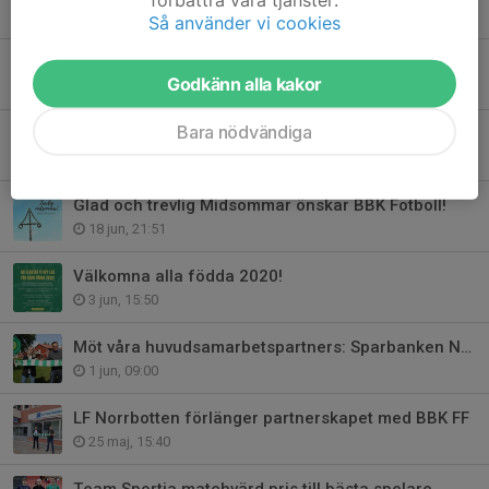
3 jul, 08:01
Så använder vi cookies
Matchprogrammen genererade 4065 kr till Vilda Kidz
Godkänn alla kakor
25 jun, 10:51
Bara nödvändiga
Vilda Kidz tack för det ni gör.
24 jun, 15:09
Glad och trevlig Midsommar önskar BBK Fotboll!
18 jun, 21:51
Välkomna alla födda 2020!
3 jun, 15:50
Möt våra huvudsamarbetspartners: Sparbanken Nord
1 jun, 09:00
LF Norrbotten förlänger partnerskapet med BBK FF
25 maj, 15:40