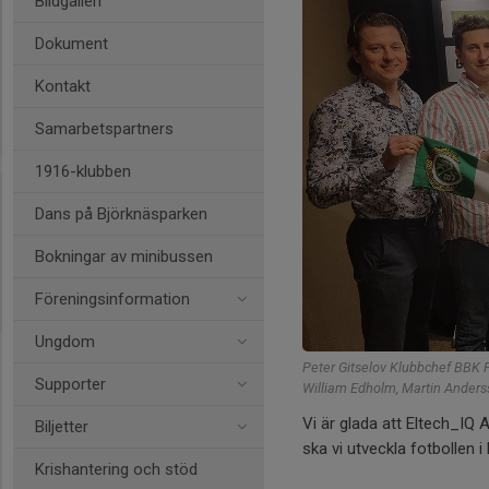
Bildgalleri
Dokument
Kontakt
Samarbetspartners
1916-klubben
Dans på Björknäsparken
Bokningar av minibussen
Föreningsinformation
Ungdom
Peter Gitselov Klubbchef BBK 
Supporter
William Edholm, Martin Anders
Vi är glada att Eltech_IQ
Biljetter
ska vi utveckla fotbollen i
Krishantering och stöd