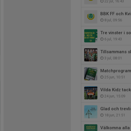
22 jul, 16:43
BBK FF och Kvi
8 jul, 09:56
Tre vinster i 
6 jul, 19:43
Tillsammans sk
3 jul, 08:01
Matchprogramm
25 jun, 10:51
Vilda Kidz tack
24 jun, 15:09
Glad och trevl
18 jun, 21:51
Välkomna alla