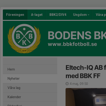
Föreningen
A-laget
BBK2/DIV4
Ungdom
Våra p
BODENS BK
www.bbkfotboll.se
Eltech-IQ AB 
Hem
med BBK FF
Nyheter
4 maj, 09:50
Våra lag
Kalender