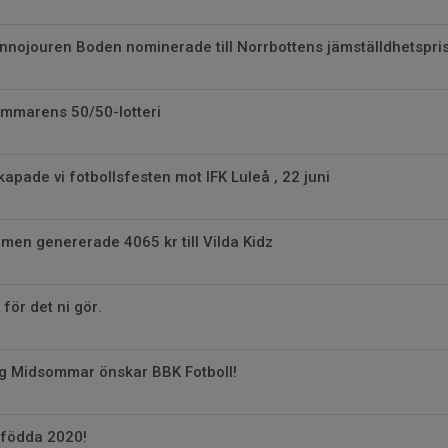
nnojouren Boden nominerade till Norrbottens jämställdhetspri
sommarens 50/50-lotteri
apade vi fotbollsfesten mot IFK Luleå , 22 juni
en genererade 4065 kr till Vilda Kidz
 för det ni gör.
ig Midsommar önskar BBK Fotboll!
 födda 2020!