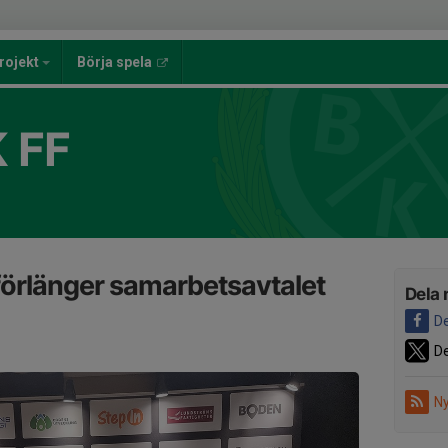
rojekt
Börja spela
 FF
förlänger samarbetsavtalet
Dela 
De
De
Ny