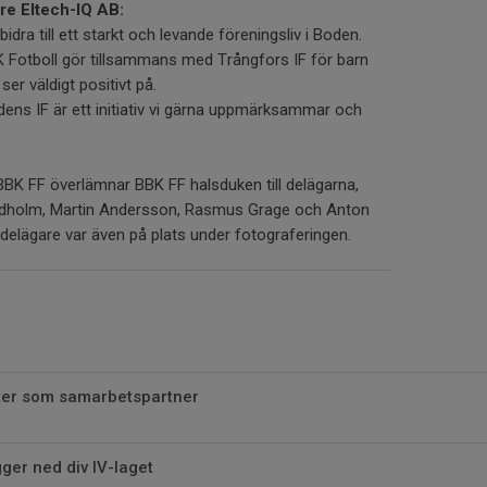
re Eltech-IQ AB:
 bidra till ett starkt och levande föreningsliv i Boden.
Fotboll gör tillsammans med Trångfors IF för barn
er väldigt positivt på.
ns IF är ett initiativ vi gärna uppmärksammar och
BBK FF överlämnar BBK FF halsduken till delägarna,
Edholm, Martin Andersson, Rasmus Grage och Anton
elägare var även på plats under fotograferingen.
ter som samarbetspartner
gger ned div IV-laget