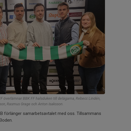
FF överlämnar BBK FF halsduken till delägarna, Rebecc Lindén,
son, Rasmus Grage och Anton Isaksson.
 AB förlänger samarbetsavtalet med oss. Tillsammans
 Boden.