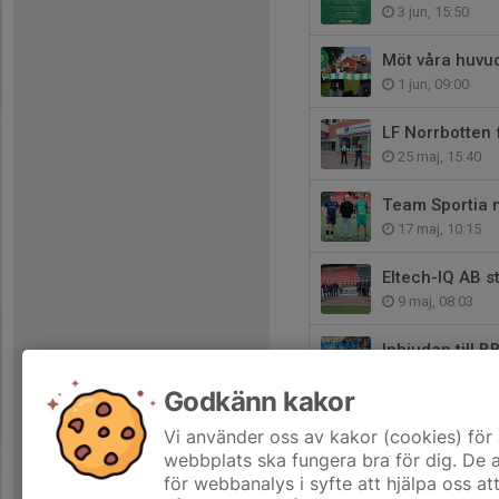
3 jun, 15:50
Möt våra huvu
1 jun, 09:00
LF Norrbotten
25 maj, 15:40
Team Sportia m
17 maj, 10:15
Eltech-IQ AB s
9 maj, 08:03
Inbjudan till 
7 maj, 16:32
Godkänn kakor
Restaurang Ga
Vi använder oss av kakor (cookies) för 
6 maj, 13:39
webbplats ska fungera bra för dig. De
för webbanalys i syfte att hjälpa oss at