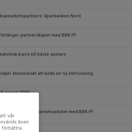
dsamarbetspartners: Sparbanken Nord
 förlänger partnerskapet med BBK FF
atchvärd pris till bästa spelare
tödjer ekonomiskt att bilda en ny elitförening
BBK-cupen 2026
rniz förlänger samarbetsavtalet med BBK FF
att vår
 används även
t förbättra