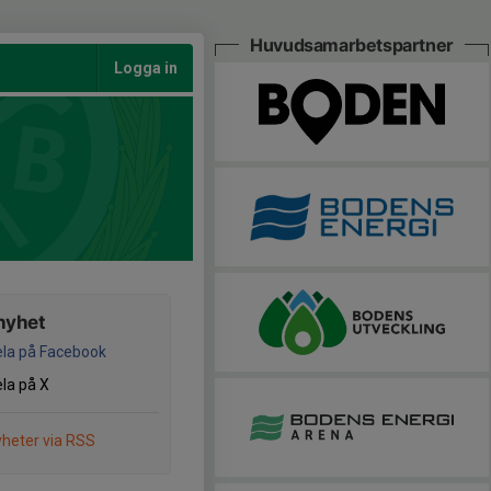
Huvudsamarbetspartner
Logga in
nyhet
la på Facebook
la på X
heter via RSS