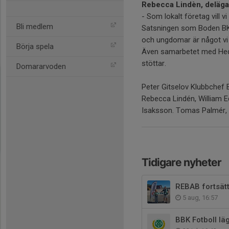
Rebecca Lindèn, deläga
- Som lokalt företag vill vi
Bli medlem
Satsningen som Boden BK 
och ungdomar är något vi s
Börja spela
Även samarbetet med Hede
stöttar.
Domararvoden
Peter Gitselov Klubbchef 
Rebecca Lindén, William 
Isaksson. Tomas Palmér, d
Tidigare nyheter
REBAB fortsät
5 aug, 16:57
BBK Fotboll lä