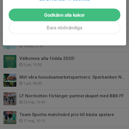
Matchprogrammen genererade 4065 kr till Vilda Kidz
25 jun, 10:51
Godkänn alla kakor
Vilda Kidz tack för det ni gör.
Bara nödvändiga
24 jun, 15:09
Glad och trevlig Midsommar önskar BBK Fotboll!
18 jun, 21:51
Välkomna alla födda 2020!
3 jun, 15:50
Möt våra huvudsamarbetspartners: Sparbanken Nord
1 jun, 09:00
LF Norrbotten förlänger partnerskapet med BBK FF
25 maj, 15:40
Team Sportia matchvärd pris till bästa spelare
17 maj, 10:15