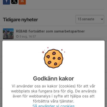
Tidigare nyheter
REBAB fortsätter som samarbetspartner
5 aug, 16:57
BBK Fotboll lägger ned div IV-laget
22 jul, 16:43
BBK FF och Kvinnojouren Boden nominerade till Norrbottens jämställdhetspris
8 jul, 09:56
Godkänn kakor
Tre vinster i sommarens 50/50-lotteri
6 jul, 19:43
Vi använder oss av kakor (cookies) för att vår
webbplats ska fungera bra för dig. De används
Tillsammans skapade vi fotbollsfesten mot IFK Luleå , 22 juni
även för webbanalys i syfte att hjälpa oss att
3 jul, 08:01
förbättra våra tjänster.
Så använder vi cookies