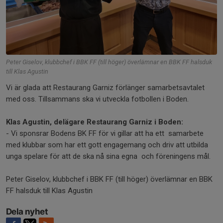
Peter Giselov, klubbchef i BBK FF (till höger) överlämnar en BBK FF halsduk
till Klas Agustin
Vi är glada att Restaurang Garniz förlänger samarbetsavtalet
med oss. Tillsammans ska vi utveckla fotbollen i Boden.
Klas Agustin, delägare Restaurang Garniz i Boden:
- Vi sponsrar Bodens BK FF för vi gillar att ha ett samarbete
med klubbar som har ett gott engagemang och driv att utbilda
unga spelare för att de ska nå sina egna och föreningens mål.
Peter Giselov, klubbchef i BBK FF (till höger) överlämnar en BBK
FF halsduk till Klas Agustin
Dela nyhet