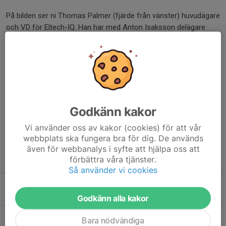
På bilden ser ni Thomas Palmer (fjärde från vänster) huvudägare
och VD för Eltech-IQ. Han har med Anton Isaksson delägare
samt Rebecca Lindén, Martin Andersson, Rasmus Grage, och
William Edholm vilka är anställda på Eltech-IQ. Trångfors IF
Boden representeras av Tilde Mattsson. BBK FF av ordförande
Peter Uneby och Klubbchefen Peter Gitselov vilken även är
ordförande för Boden City.
Dela nyhet
Godkänn kakor
Vi använder oss av kakor (cookies) för att vår
webbplats ska fungera bra för dig. De används
även för webbanalys i syfte att hjälpa oss att
Tidigare nyheter
förbättra våra tjänster.
Så använder vi cookies
REBAB fortsätter som samarbetspartner
5 aug, 16:57
Godkänn alla kakor
BBK Fotboll lägger ned div IV-laget
Bara nödvändiga