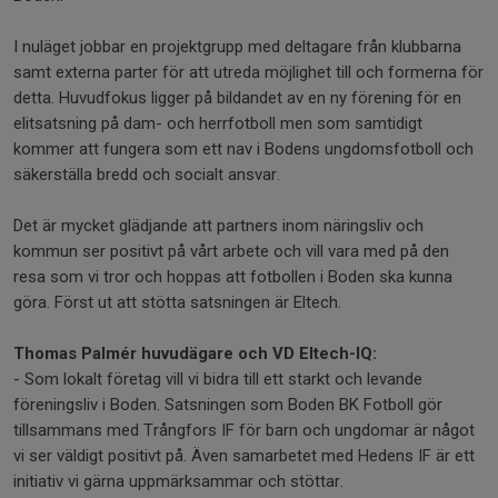
I nuläget jobbar en projektgrupp med deltagare från klubbarna
samt externa parter för att utreda möjlighet till och formerna för
detta. Huvudfokus ligger på bildandet av en ny förening för en
elitsatsning på dam- och herrfotboll men som samtidigt
kommer att fungera som ett nav i Bodens ungdomsfotboll och
säkerställa bredd och socialt ansvar.
Det är mycket glädjande att partners inom näringsliv och
kommun ser positivt på vårt arbete och vill vara med på den
resa som vi tror och hoppas att fotbollen i Boden ska kunna
göra. Först ut att stötta satsningen är Eltech.
Thomas Palmér huvudägare och VD Eltech-IQ:
- Som lokalt företag vill vi bidra till ett starkt och levande
föreningsliv i Boden. Satsningen som Boden BK Fotboll gör
tillsammans med Trångfors IF för barn och ungdomar är något
vi ser väldigt positivt på. Även samarbetet med Hedens IF är ett
initiativ vi gärna uppmärksammar och stöttar.