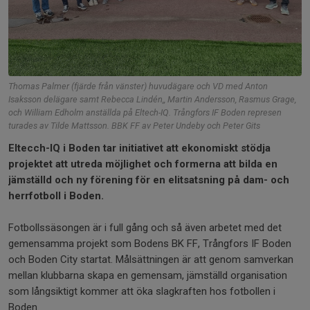
Thomas Palmer (fjärde från vänster) huvudägare och VD med Anton
Isaksson delägare samt Rebecca Lindén,, Martin Andersson, Rasmus Grage,
och William Edholm anställda på Eltech-IQ. Trångfors IF Boden represen
turades av Tilde Mattsson. BBK FF av Peter Undeby och Peter Gits
Eltecch-IQ i Boden tar initiativet att ekonomiskt stödja
projektet att utreda möjlighet och formerna att bilda en
jämställd och ny förening för en
elitsatsning på dam- och
herrfotboll i Boden.
Fotbollssäsongen är i full gång och så även arbetet med det
gemensamma projekt som Bodens BK FF, Trångfors IF Boden
och Boden City startat. Målsättningen är att genom samverkan
mellan klubbarna skapa en gemensam, jämställd organisation
som långsiktigt kommer att öka slagkraften hos fotbollen i
Boden.