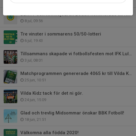
22 jul, 16:43
BBK FF och Kvinnojouren Boden nominerade till Norrbottens jämställdhetspris
8 jul, 09:56
Tre vinster i sommarens 50/50-lotteri
6 jul, 19:43
Tillsammans skapade vi fotbollsfesten mot IFK Luleå , 22 juni
3 jul, 08:01
Matchprogrammen genererade 4065 kr till Vilda Kidz
25 jun, 10:51
Vilda Kidz tack för det ni gör.
24 jun, 15:09
Glad och trevlig Midsommar önskar BBK Fotboll!
18 jun, 21:51
Välkomna alla födda 2020!