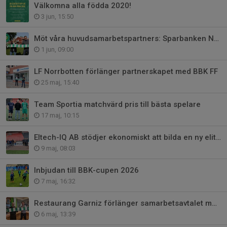
Välkomna alla födda 2020!
3 jun, 15:50
Möt våra huvudsamarbetspartners: Sparbanken Nord
1 jun, 09:00
LF Norrbotten förlänger partnerskapet med BBK FF
25 maj, 15:40
Team Sportia matchvärd pris till bästa spelare
17 maj, 10:15
Eltech-IQ AB stödjer ekonomiskt att bilda en ny elitförening
9 maj, 08:03
Inbjudan till BBK-cupen 2026
7 maj, 16:32
Restaurang Garniz förlänger samarbetsavtalet med BBK FF
6 maj, 13:39