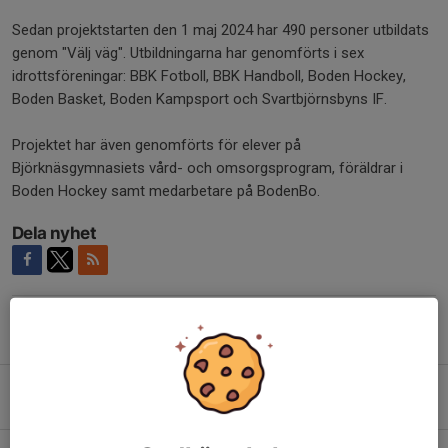
Sedan projektstarten den 1 maj 2024 har 490 personer utbildats
genom "Välj väg". Utbildningarna har genomförts i sex
idrottsföreningar: BBK Fotboll, BBK Handboll, Boden Hockey,
Boden Basket, Boden Kampsport och Svartbjörnsbyns IF.
Projektet har även genomförts för elever på
Björknäsgymnasiets vård- och omsorgsprogram, föräldrar i
Boden Hockey samt medarbetare på BodenBo.
Dela nyhet
Tidigare nyheter
REBAB fortsätter som samarbetspartner
Igår, 16:57