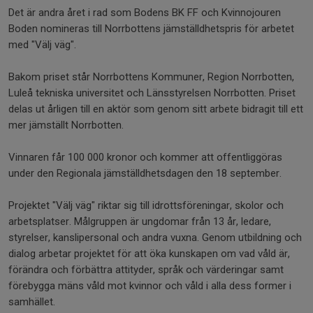
Det är andra året i rad som Bodens BK FF och Kvinnojouren
Boden nomineras till Norrbottens jämställdhetspris för arbetet
med "Välj väg".
Bakom priset står Norrbottens Kommuner, Region Norrbotten,
Luleå tekniska universitet och Länsstyrelsen Norrbotten. Priset
delas ut årligen till en aktör som genom sitt arbete bidragit till ett
mer jämställt Norrbotten.
Vinnaren får 100 000 kronor och kommer att offentliggöras
under den Regionala jämställdhetsdagen den 18 september.
Projektet "Välj väg" riktar sig till idrottsföreningar, skolor och
arbetsplatser. Målgruppen är ungdomar från 13 år, ledare,
styrelser, kanslipersonal och andra vuxna. Genom utbildning och
dialog arbetar projektet för att öka kunskapen om vad våld är,
förändra och förbättra attityder, språk och värderingar samt
förebygga mäns våld mot kvinnor och våld i alla dess former i
samhället.